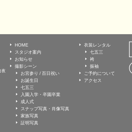
HOME
衣装レンタル
スタジオ案内
七五三
お知らせ
袴
撮影シーン
振袖
は夜
お宮参り / 百日祝い
ご予約について
お誕生日
アクセス
七五三
入園入学・卒園卒業
成人式
スナップ写真・肖像写真
家族写真
証明写真