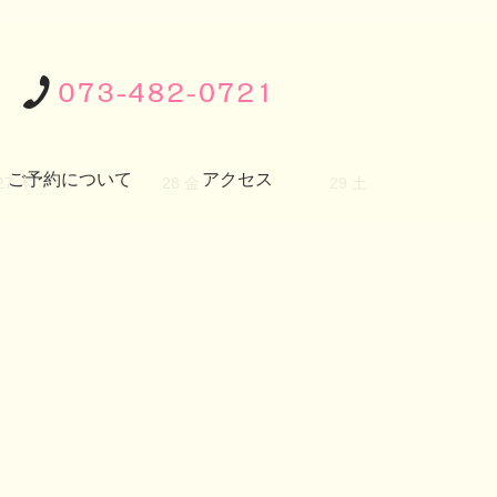
ご予約について
アクセス
27
木
28
金
29
土