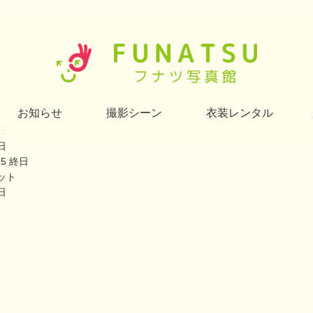
お知らせ
撮影シーン
衣装レンタル
火
26
水
日
日
25
終日
ット
日