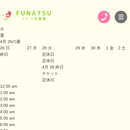
週
アジェンダ
日
月
週
4月 26の週
26
日
27
月
28
火
29
水
30
木
1
金
2
土
終日
定休日
定休日
4月 28
終日
チケット
定休日
12:00 am
1:00 am
2:00 am
3:00 am
4:00 am
5:00 am
6:00 am