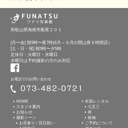
和歌山県海南市船尾２０１
[月〜金] 朝9時〜夜7時(6月～９月の間は夜６時閉店）
[土・日・祝] 朝9時〜夕5時
定休日：火曜日・水曜日
水曜日は予約撮影の方のみ対応
お電話でのお問い合わせ
HOME
衣装レンタル
スタジオ案内
七五三
お知らせ
袴
撮影シーン
振袖
お宮参り / 百日祝い
ご予約について