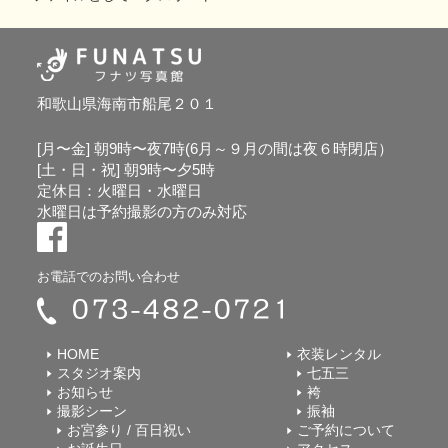
和歌山県海南市船尾２０１
[月〜金] 朝9時〜夜7時(6月～９月の間は夜６時閉店）
[土・日・祝] 朝9時〜夕5時
定休日：火曜日・水曜日
水曜日は予約撮影の方のみ対応
お電話でのお問い合わせ
HOME
衣装レンタル
スタジオ案内
七五三
お知らせ
袴
撮影シーン
振袖
お宮参り / 百日祝い
ご予約について